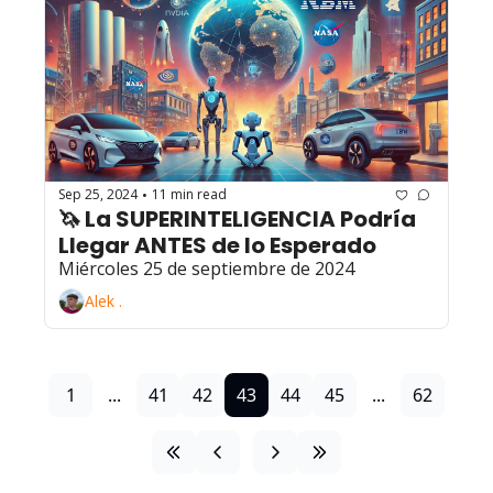
Sep 25, 2024
11 min read
•
🦄 La SUPERINTELIGENCIA Podría 
Llegar ANTES de lo Esperado
Miércoles 25 de septiembre de 2024
Alek .
1
...
41
42
43
44
45
...
62