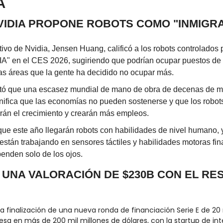
A
VIDIA PROPONE ROBOTS COMO "INMIGRA
utivo de Nvidia, Jensen Huang, calificó a los robots controlados 
IA" en el CES 2026, sugiriendo que podrían ocupar puestos de t
ras áreas que la gente ha decidido no ocupar más.
 que una escasez mundial de mano de obra de decenas de mil
nifica que las economías no pueden sostenerse y que los robots
arán el crecimiento y crearán más empleos.
ue este año llegarán robots con habilidades de nivel humano, y
están trabajando en sensores táctiles y habilidades motoras fina
enden solo de los ojos.
A UNA VALORACIÓN DE $230B CON EL RE
a finalización de una nueva ronda de financiación Serie E de 20 m
sa en más de 200 mil millones de dólares, con la startup de inteli