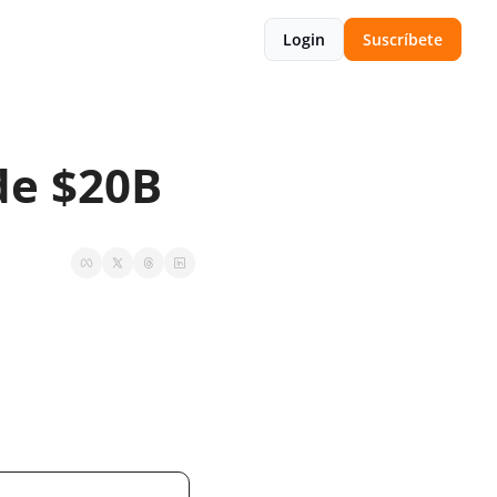
Login
Suscríbete
de $20B