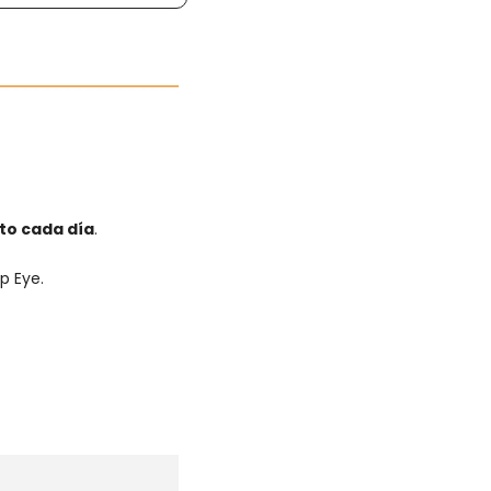
to cada día
.
p Eye.