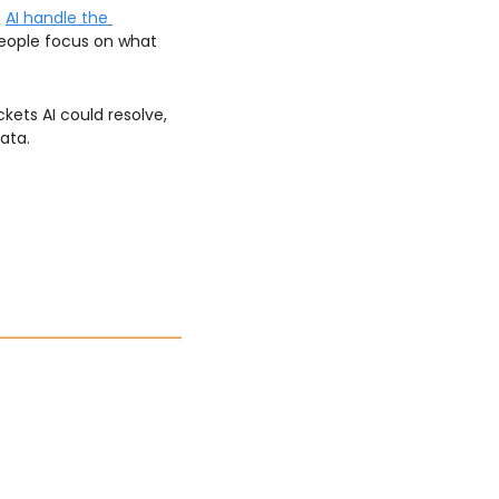
 
AI handle the 
people focus on what 
kets AI could resolve, 
ata.