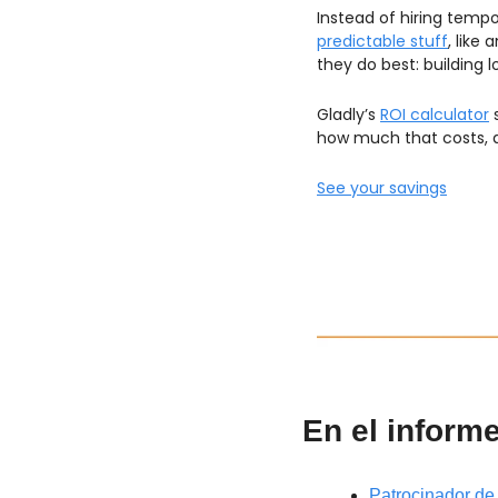
Instead of hiring tempo
predictable stuff
, like
they do best: building l
Gladly’s 
ROI calculator
 
how much that costs, a
See your savings
En el inform
Patrocinador de