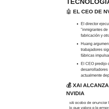
TECNOLOGÍ
🤖
EL CEO DE N
El director ejec
"inmigrantes de 
fabricación y ot
Huang argumentó
trabajadores sig
fábricas impuls
El CEO predijo q
desarrolladores 
actualmente dep
💰 XAI ALCANZ
NVIDIA
xAI acaba de anunciar l
lo que valora a la empre