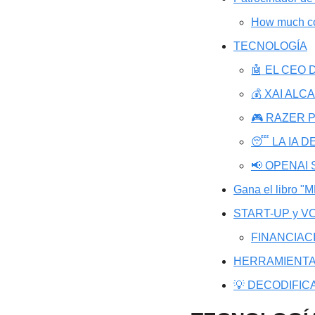
How much co
TECNOLOGÍA
🤖 EL CEO
💰 XAI AL
🎮 RAZER 
😴 LA IA 
📢 OPENAI
Gana el libro "
START-UP y VC
FINANCIAC
HERRAMIENTA
💡 DECODIFIC