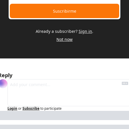
Suscribirme
Already a subscriber?
Sign in
.
Not now
Reply
Login
or
Subscribe
to participate