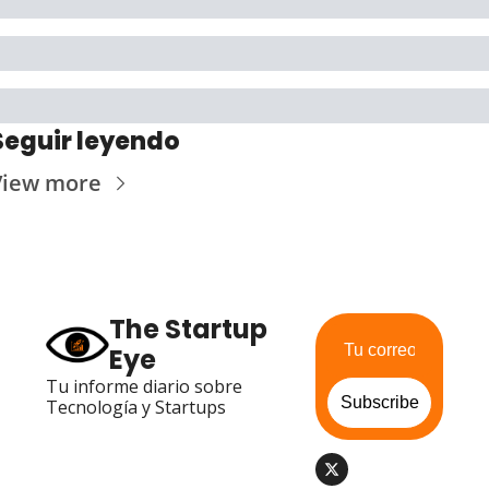
Seguir leyendo
View more
The Startup 
Eye
Tu informe diario sobre 
Subscribe
Tecnología y Startups