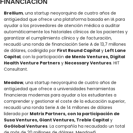
FINANCIACIÓN
Brellium
, una startup neoyorquina de cuatro años de 
antigüedad que ofrece una plataforma basada en IA para 
ayudar a los proveedores de atención médica a auditar 
automáticamente los historiales clínicos de los pacientes y 
garantizar el cumplimiento clínico y de facturación, 
recaudó una ronda de financiación Serie A de 13,7 millones 
de dólares, codirigida por 
First Round Capital
 y 
Left Lane 
Capital
, con la participación 
de Menlo Ventures, Digital 
Health Venture Partners
 y 
Necessary Ventures
. HIT 
Consultant.
Meadow
, una startup neoyorquina de cuatro años de 
antigüedad que ofrece a universidades herramientas 
financieras modernas para ayudar a los estudiantes a 
comprender y gestionar el coste de la educación superior, 
recaudó una ronda Serie A de 14 millones de dólares 
liderada por 
Matrix Partners, con la participación de 
Susa Ventures, Giant Ventures, Treble Capital
 y 
GoGlobal Ventures
. La compañía ha recaudado un total 
de más de 20 millones de dólares. Meadowfi.