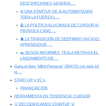
DESCRIPCIONES GENERAL …
⚙️ UNA STARTUP DE IA AUTOMATIZARÁ 
TODA LA FUERZA L …
🤖 LA POLÍTICA ALUCINADA DE CURSOR AI 
PROVOCA CANC …
🧠 LA TRANSICIÓN DE DEEPMIND HACIA EL 
APRENDIZAJE  …
🚗 SEGÚN INFORMES, TESLA RETRASA EL 
LANZAMIENTO DE …
Gana el libro "MBA Personal" GRATIS con solo 10 
re …
START-UP y VC’s
FINANCIACIÓN
HERRAMIENTA EN TENDENCIA: CURSOR
💡 DECODIFICANDO STARTUP 💡