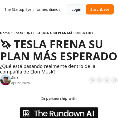
The Startup Eye
Informes diarios
Login
Suscríbete
Home
Posts
🦄 TESLA FRENA SU PLAN MÁS ESPERADO
🦄 TESLA FRENA SU 
PLAN MÁS ESPERADO
¿Qué está pasando realmente dentro de la 
compañía de Elon Musk?
Alek .
Apr 22, 2025
In partnership with