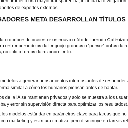
én prometió una mayor transparencia, incluida la divulgación p
aportes de expertos externos.
IGADORES META DESARROLLAN TÍTULOS 
 Meta acaban de presentar un nuevo método llamado Optimizaci
a entrenar modelos de lenguaje grandes a "pensar" antes de re
s, no solo a tareas de razonamiento.
 modelos a generar pensamientos internos antes de responder a 
forma similar a cómo los humanos piensan antes de hablar.
 de la IA se mantienen privados y solo se muestra a los usuario
ueba y error sin supervisión directa para optimizar los resultados)
 los modelos estándar en parámetros clave para tareas que no 
mo marketing y escritura creativa, pero disminuye en tareas re