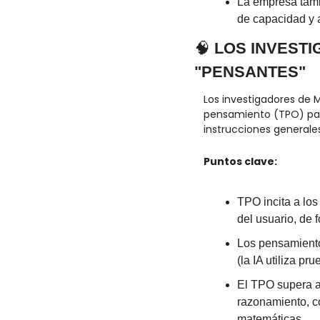
La empresa tambi
de capacidad y 
🧠
 LOS INVEST
"PENSANTES"
Los investigadores de
pensamiento (TPO) par
instrucciones generale
Puntos clave:
TPO incita a los
del usuario, de 
Los pensamientos
(la IA utiliza pr
El TPO supera a
razonamiento, co
matemáticas.