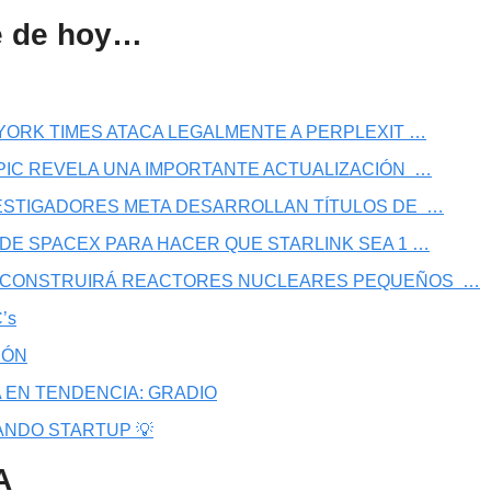
e de hoy…
W YORK TIMES ATACA LEGALMENTE A PERPLEXIT …
OPIC REVELA UNA IMPORTANTE ACTUALIZACIÓN  …
VESTIGADORES META DESARROLLAN TÍTULOS DE  …
N DE SPACEX PARA HACER QUE STARLINK SEA 1 …
N CONSTRUIRÁ REACTORES NUCLEARES PEQUEÑOS  …
’s
IÓN
 EN TENDENCIA: GRADIO
ANDO STARTUP 💡
A