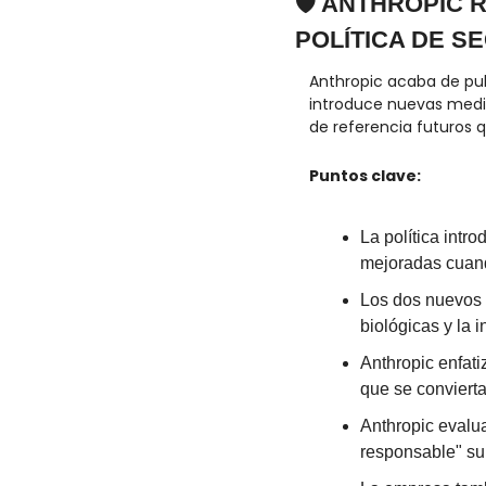
🛡️ ANTHROPIC
POLÍTICA DE SE
Anthropic acaba de pub
introduce nuevas medid
de referencia futuros 
Puntos clave:
La política intr
mejoradas cuand
Los dos nuevos 
biológicas y la 
Anthropic enfati
que se convierta
Anthropic evalua
responsable" sup