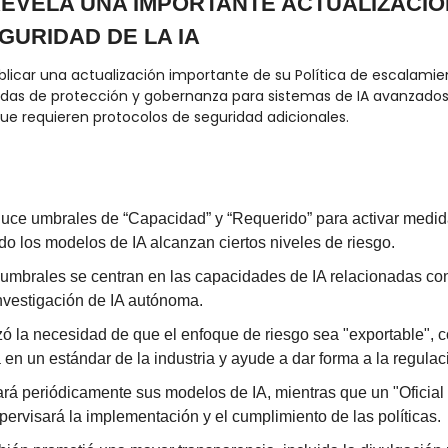
 REVELA UNA IMPORTANTE ACTUALIZACIÓN
GURIDAD DE LA IA
licar una actualización importante de su Política de escalamie
as de protección y gobernanza para sistemas de IA avanzados 
que requieren protocolos de seguridad adicionales.
oduce umbrales de “Capacidad” y “Requerido” para activar medid
o los modelos de IA alcanzan ciertos niveles de riesgo.
umbrales se centran en las capacidades de IA relacionadas con
investigación de IA autónoma.
zó la necesidad de que el enfoque de riesgo sea "exportable", c
 en un estándar de la industria y ayude a dar forma a la regulac
rá periódicamente sus modelos de IA, mientras que un "Oficial
ervisará la implementación y el cumplimiento de las políticas.