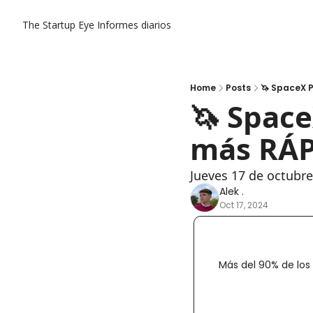
The Startup Eye
Informes diarios
Home
Posts
🦄 SpaceX P
🦄 Space
más RÁ
Jueves 17 de octubr
Alek .
Oct 17, 2024
Más del 90% de los