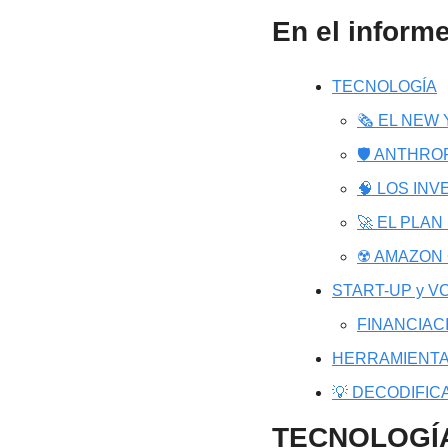
En el inform
TECNOLOGÍA
🗞️ EL NE
🛡️ ANTHR
🧠 LOS IN
🚀 EL PLA
☢️ AMAZO
START-UP y VC
FINANCIAC
HERRAMIENTA
💡 DECODIFIC
TECNOLOGÍ