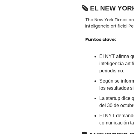
🗞️ EL NEW YO
The New York Times aca
inteligencia artificial P
Puntos clave:
El NYT afirma q
inteligencia arti
periodismo.
Según se informa
los resultados s
La startup dice q
del 30 de octubr
El NYT demandó 
comunicación ta