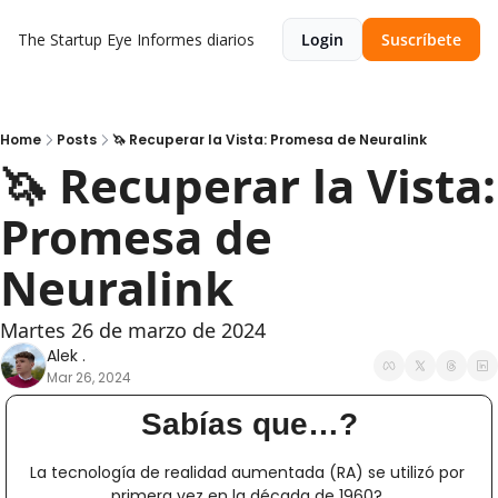
The Startup Eye
Informes diarios
Login
Suscríbete
Home
Posts
🦄 Recuperar la Vista: Promesa de Neuralink
🦄 Recuperar la Vista: 
Promesa de 
Neuralink
Martes 26 de marzo de 2024
Alek .
Mar 26, 2024
Sabías que…?
La tecnología de realidad aumentada (RA) se utilizó por 
primera vez en la década de 1960? 