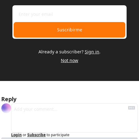
Suscribirme
Already a subscriber?
Sign in
.
Not now
Reply
Login
or
Subscribe
to participate