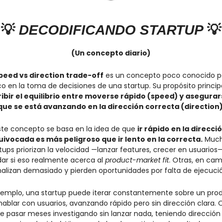
💡
 DECODIFICANDO STARTUP 
💡
(Un concepto diario)
peed vs direction trade-off
 es un concepto poco conocido pe
ibir el equilibrio entre moverse rápido (speed) y asegurar
que se está avanzando en la dirección correcta (direction)
ste concepto se basa en la idea de que 
ir rápido en la direcció
ivocada es más peligroso que ir lento en la correcta.
 Much
tups priorizan la velocidad —lanzar features, crecer en usuarios— 
dar si eso realmente acerca al 
product-market fit
. Otras, en camb
alizan demasiado y pierden oportunidades por falta de ejecuci
jemplo, una startup puede iterar constantemente sobre un prod
hablar con usuarios, avanzando rápido pero sin dirección clara. O
 pasar meses investigando sin lanzar nada, teniendo dirección 