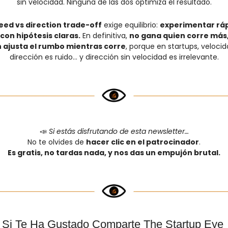
sin velocidad. Ninguna de las dos optimiza el resultado.
eed vs direction trade-off
 exige equilibrio: 
experimentar ráp
con hipótesis claras.
 En definitiva, 
no gana quien corre más, 
 ajusta el rumbo mientras corre
, porque en startups, velocida
dirección es ruido… y dirección sin velocidad es irrelevante.
📣
Si estás disfrutando de esta newsletter…
No te olvides de 
hacer clic en el patrocinador
.
Es gratis, no tardas nada, y nos das un empujón brutal.
Si Te Ha Gustado Comparte The Startup Eye 