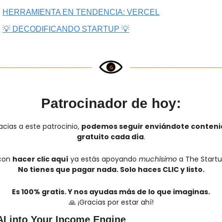
HERRAMIENTA EN TENDENCIA: VERCEL
💡 DECODIFICANDO STARTUP 💡
Patrocinador de hoy:
acias a este patrocinio, 
podemos seguir enviándote contenid
gratuito cada día
.
con 
hacer clic aquí
 ya estás apoyando 
muchísimo
 a The Startu
No tienes que pagar nada. Solo haces CLIC y listo.
Es 100% gratis. Y nos ayudas más de lo que imaginas.
🙏
 ¡Gracias por estar ahí!
AI into Your Income Engine