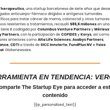
Therapeutics
, una startup barcelonesa de siete años que desarr
gados anticuerpo-fármaco dirigidos a antígenos tumorales 
íficos para tratar cáncer de mama, colorrectal y otros tumores 
ivos resistentes a tratamientos, recaudó 
$86,6 millones
 en una 
Serie B codirigida por 
Columbus Venture Partners
 y 
Mérieux 
y Partners
, con la participación de 
COFIDES
 y 
Korys
, así como 
sores anteriores como 
Alta Life Sciences
, 
Asabys Partners
, 
rance
, 
CDTI
 a través de 
SICC Innvierte
, 
FundPlus NV
 e 
Ysios 
al
. Globenewswire.
RAMIENTA EN TENDENCIA: VE
omparte The Startup Eye para acceder a est
contenido
{{rp_personalized_text}}