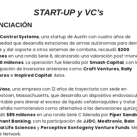
START-UP y VC’s
NCIACIÓN
 Control Systems
, una startup de Austin con cuatro años de 
üedad que desarrolla estaciones de armas autónomas para derri
s y dar soporte a otros sistemas de combate, recaudó 
$200 
nes
0 millones
. La operación fue liderada por 
Smash Capital
, con l
cipación de inversores anteriores como 
Craft Ventures
, 
Rally 
ures
 e 
Inspired Capital
. Axios.
Vasc
, una empresa con 12 años de trayectoria con sede en 
estown, Massachusetts, que desarrolla un dispositivo endovascul
table para drenar el exceso de líquido cefalorraquídeo y tratar l
efalia normotensiva como alternativa a las derivaciones quirúrgi
dó 
$85 millones
 en una ronda Serie C liderada por 
Piper Sandle
hant Banking
, con la participación de 
JJDC
, 
Medtronic
, 
Bain 
al Life Sciences
 y 
Perceptive Xontogeny Venture Funds
. Me
e Network.