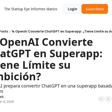
The Startup Eye
Informes diarios
Login
Suscríbete
Posts
🦄 OpenAI Convierte ChatGPT en Superapp: ¿Tiene Límite su A
 OpenAI Convierte 
atGPT en Superapp: 
iene Límite su 
bición?
 prepara convertir ChatGPT en una superapp basada
es
ek .
n 9, 2026