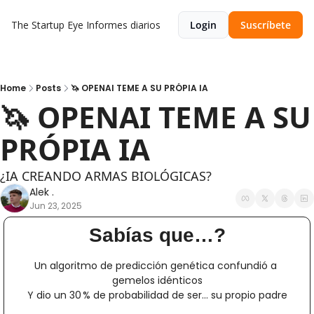
The Startup Eye
Informes diarios
Login
Suscríbete
Home
Posts
🦄 OPENAI TEME A SU PRÓPIA IA
🦄 OPENAI TEME A SU 
PRÓPIA IA
¿IA CREANDO ARMAS BIOLÓGICAS?
Alek .
Jun 23, 2025
Sabías que…?
Un algoritmo de predicción genética confundió a 
gemelos idénticos
Y dio un 30 % de probabilidad de ser… su propio padre