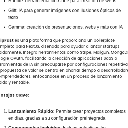
Bubble: herramienta No-Code para creación de webs 
Glift: IA para generar imágenes con ilusiones ópticos de 
texto
Gamma: creación de presentaciones, webs y más con IA
ipFast 
es una plataforma que proporciona un boilerplate 
mpleto para NextJS, diseñado para ayudar a lanzar startups 
pidamente. Integra herramientas como Stripe, Mailgun, MongoDB
ogle OAuth, facilitando la creación de aplicaciones SaaS o 
rramientas de IA sin preocuparse por configuraciones repetitivas
 propuesta de valor se centra en ahorrar tiempo a desarrolladore
emprendedores, enfocándose en un proceso de lanzamiento 
pido y rentable.
ntajas Clave:
Lanzamiento Rápido: 
Permite crear proyectos completos 
en días, gracias a su configuración preintegrada.
Componentes Incluidos: 
Incluye autenticación, 