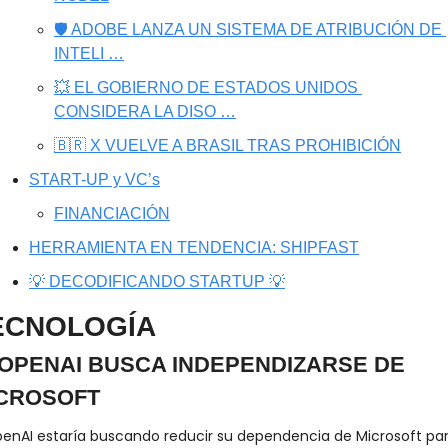
🛡️ ADOBE LANZA UN SISTEMA DE ATRIBUCIÓN DE 
INTELI …
💥 EL GOBIERNO DE ESTADOS UNIDOS 
CONSIDERA LA DISO …
🇧🇷 X VUELVE A BRASIL TRAS PROHIBICIÓN
START-UP y VC’s
FINANCIACIÓN
HERRAMIENTA EN TENDENCIA: SHIPFAST
💡 DECODIFICANDO STARTUP 💡
ECNOLOGÍA
 OPENAI BUSCA INDEPENDIZARSE DE 
CROSOFT
enAI estaría buscando reducir su dependencia de Microsoft par