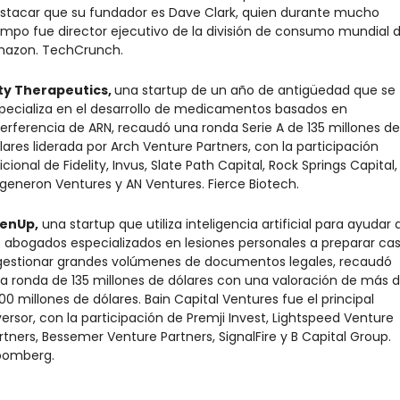
stacar que su fundador es Dave Clark, quien durante mucho 
empo fue director ejecutivo de la división de consumo mundial d
azon. TechCrunch.
ty Therapeutics, 
una startup de un año de antigüedad que se 
pecializa en el desarrollo de medicamentos basados en 
terferencia de ARN, recaudó una ronda Serie A de 135 millones de 
lares liderada por Arch Venture Partners, con la participación 
icional de Fidelity, Invus, Slate Path Capital, Rock Springs Capital, 
generon Ventures y AN Ventures. Fierce Biotech.
enUp,
 una startup que utiliza inteligencia artificial para ayudar a
s abogados especializados en lesiones personales a preparar cas
gestionar grandes volúmenes de documentos legales, recaudó 
a ronda de 135 millones de dólares con una valoración de más d
000 millones de dólares. Bain Capital Ventures fue el principal 
versor, con la participación de Premji Invest, Lightspeed Venture 
rtners, Bessemer Venture Partners, SignalFire y B Capital Group. 
oomberg.