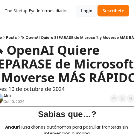
The Startup Eye
Informes diarios
Login
Suscríbete
e
Posts
🦄 OpenAI Quiere SEPARASE de Microsoft y Moverse MÁS RA
 OpenAI Quiere 
EPARASE de Microsoft 
 Moverse MÁS RÁPID
ves 10 de octubre de 2024 
Alek .
Oct 10, 2024
Sabías que…?
Anduril 
usa drones autónomos para patrullar fronteras sin 
intervención humana