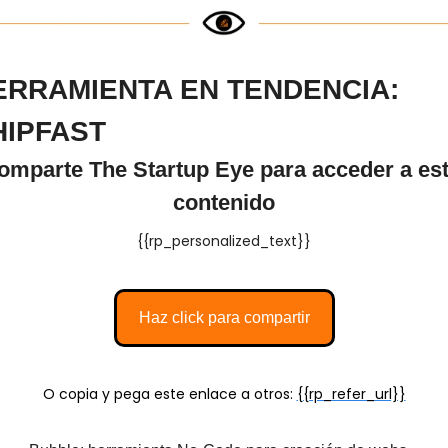
ERRAMIENTA EN TENDENCIA: 
HIPFAST
omparte The Startup Eye para acceder a est
contenido
{{rp_personalized_text}}
Haz click para compartir
O copia y pega este enlace a otros: 
{{rp_refer_url}}