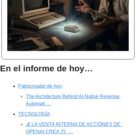
En el informe de hoy…
Patrocinador de hoy:
The Architecture Behind AI-Native Revenue 
Automati …
TECNOLOGÍA
💰 LA VENTA INTERNA DE ACCIONES DE 
OPENAI CREA 75  …