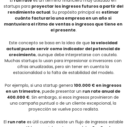
El 
run rate
 es un término financiero muy utilizado en 
startups para 
proyectar los ingresos futuros a partir del 
rendimiento actual
. Su propósito principal es 
estimar 
cuánto facturaría una empresa en un año si 
mantuviera el ritmo de ventas o ingresos que tiene en 
el presente
.
Este concepto se basa en la idea de que 
la velocidad 
actual puede servir como indicador del potencial de 
crecimiento
, aunque debe interpretarse con cautela. 
Muchas startups lo usan para impresionar a inversores con 
cifras anualizadas, pero sin tener en cuenta la 
estacionalidad o la falta de estabilidad del modelo.
Por ejemplo, si una startup genera 
100.000 € en ingresos 
en un trimestre
, puede presentar un 
run rate anual de 
400.000 €
. Sin embargo, si esos ingresos provinieron de 
una campaña puntual o de un cliente excepcional, la 
proyección se vuelve poco realista.
El 
run rate
 es útil cuando existe un flujo de ingresos estable 