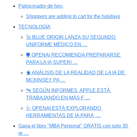
Patrocinador de hoy:
Shoppers are adding to cart for the holidays
TECNOLOGÍA
🚀 BLUE ORIGIN LANZA SU SEGUNDO 
UNIFORME MÉDICO EN …
🛡️ OPENAI RECOMIENDA PREPARARSE 
PARA LA IA SUPERI …
🧠 ANÁLISIS DE LA REALIDAD DE LA IA DE 
MCKINSEY PA …
🛰️ SEGÚN INFORMES, APPLE ESTÁ 
TRABAJANDO EN MÁS F …
🩺 OPENAI ESTÁ EXPLORANDO 
HERRAMIENTAS DE IA PARA  …
Gana el libro "MBA Personal" GRATIS con solo 30 
re …