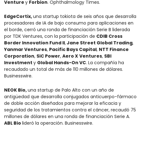
Venture 
y 
Forbion
. Ophthalmology Times.
EdgeCortix, 
una startup tokiota de seis años que desarrolla 
procesadores de IA de bajo consumo para aplicaciones en 
el borde, cerró una ronda de financiación Serie B liderada 
por TDK Ventures, con la participación de 
CDIB Cross 
Border Innovation Fund II
,
 Jane Street Global Trading
, 
Yanmar Ventures
, 
Pacific Bays Capital
, 
NTT Finance 
Corporation
, 
SiC Power
, 
Aero X
Ventures
, 
SBI 
Investment 
y 
Global Hands-On VC
. La compañía ha 
recaudado un total de más de 110 millones de dólares. 
Businesswire.
NEOK Bio, 
una startup de Palo Alto con un año de 
antigüedad que desarrolla conjugados anticuerpo-fármaco 
de doble acción diseñados para mejorar la eficacia y 
seguridad de los tratamientos contra el cáncer, recaudó 75 
millones de dólares en una ronda de financiación Serie A. 
ABL Bio 
lideró la operación. Businesswire.