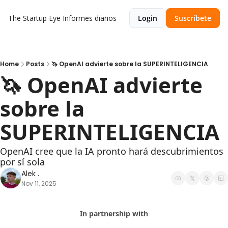
The Startup Eye
Informes diarios
Login
Suscríbete
Home
Posts
🦄 OpenAI advierte sobre la SUPERINTELIGENCIA
🦄 OpenAI advierte 
sobre la 
SUPERINTELIGENCIA
OpenAI cree que la IA pronto hará descubrimientos 
por sí sola
Alek .
Nov 11, 2025
In partnership with