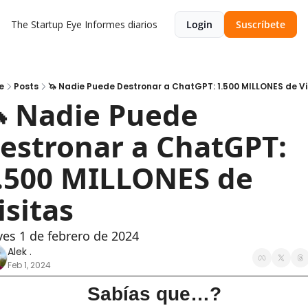
The Startup Eye
Informes diarios
Login
Suscríbete
e
Posts
🦄 Nadie Puede Destronar a ChatGPT: 1.500 MILLONES de Vi
 Nadie Puede 
estronar a ChatGPT: 
.500 MILLONES de 
isitas
ves 1 de febrero de 2024
Alek .
Feb 1, 2024
Sabías que…?