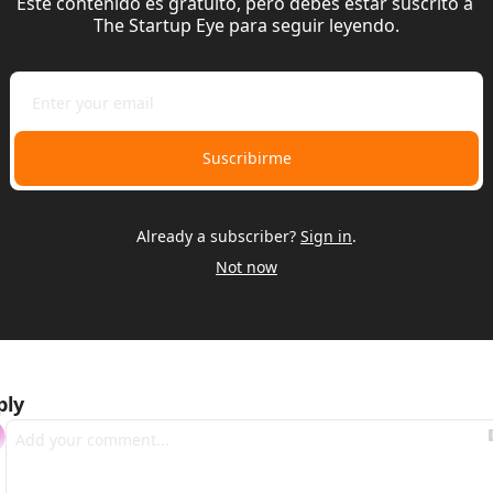
Este contenido es gratuito, pero debes estar suscrito a 
The Startup Eye para seguir leyendo.
Suscribirme
Already a subscriber?
Sign in
.
Not now
ply