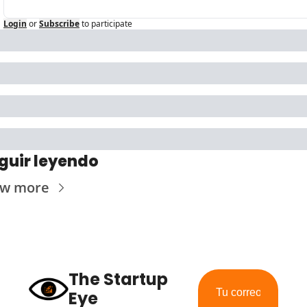
Login
or
Subscribe
to participate
guir leyendo
ew more
The Startup 
Eye