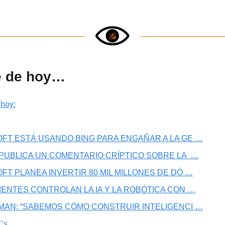
e de hoy…
 hoy:
OFT ESTÁ USANDO BING PARA ENGAÑAR A LA GE …
 PUBLICA UN COMENTARIO CRÍPTICO SOBRE LA  …
OFT PLANEA INVERTIR 80 MIL MILLONES DE DÓ …
CIENTES CONTROLAN LA IA Y LA ROBÓTICA CON …
TMAN: “SABEMOS CÓMO CONSTRUIR INTELIGENCI …
’s