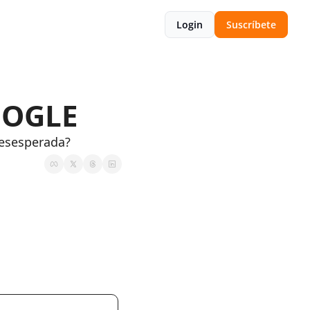
Login
Suscríbete
OOGLE
 desesperada?