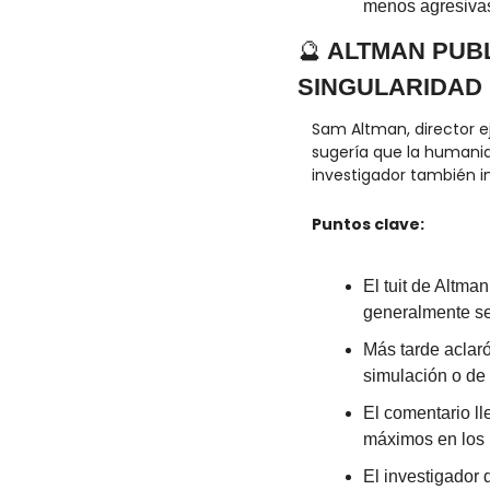
menos agresiva
🔮
 ALTMAN PUB
SINGULARIDAD
Sam Altman, director ej
sugería que la humanida
investigador también in
Puntos clave:
El tuit de Altman
generalmente se 
Más tarde aclaró
simulación o de 
El comentario l
máximos en los 
El investigador 