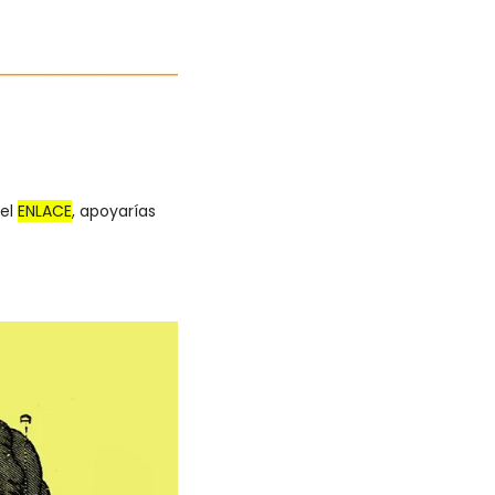
el 
ENLACE
, apoyarías 