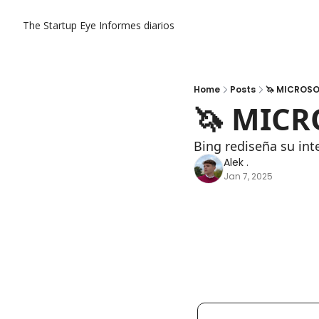
The Startup Eye
Informes diarios
Home
Posts
🦄 MICROSO
🦄 MICR
Bing rediseña su in
Alek .
Jan 7, 2025