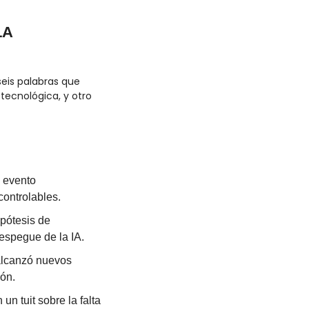
A 
eis palabras que 
ecnológica, y otro 
 evento 
controlables.
pótesis de 
espegue de la IA.
alcanzó nuevos 
ión.
 tuit sobre la falta 