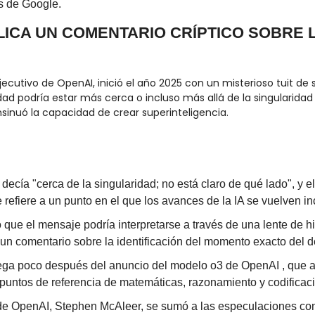
s de Google.
LICA UN COMENTARIO CRÍPTICO SOBRE L
ecutivo de OpenAI, inició el año 2025 con un misterioso tuit de s
d podría estar más cerca o incluso más allá de la singularidad t
sinuó la capacidad de crear superinteligencia.
 decía "cerca de la singularidad; no está claro de qué lado", y el
refiere a un punto en el que los avances de la IA se vuelven in
 que el mensaje podría interpretarse a través de una lente de hi
un comentario sobre la identificación del momento exacto del d
lega poco después del anuncio del modelo o3 de OpenAI , que 
puntos de referencia de matemáticas, razonamiento y codificac
de OpenAI, Stephen McAleer, se sumó a las especulaciones con un