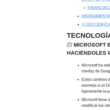
FINANCIAC
HERRAMIENTA
💡 DECODIFIC
TECNOLOGÍ
🫠
 MICROSOFT 
HACIÉNDOLES 
Microsoft ha re
interfaz de Goog
Estos cambios d
asemeja a un Do
ligeramente la 
Microsoft tiene u
modificar los si