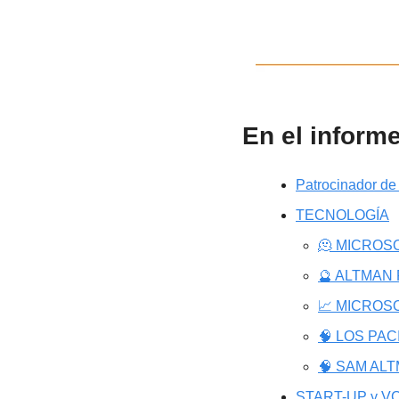
En el inform
Patrocinador de
TECNOLOGÍA
🫠 MICROS
🔮 ALTMAN
📈 MICROS
🧠 LOS PA
🧠 SAM AL
START-UP y VC