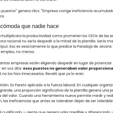
a puestos" genera clics. "Empresa corrige ineficiencia acumulad
ra.
incómoda que nadie hace
e multiplicara la productividad como prometen los CEOs de las e
ta racional no sería despedir a la mitad de la plantilla. Sería ma
output. Eso es exactamente lo que predice la Paradoja de Jevons:
empleo, no menos.
antas empresas estén eligiendo despedir en lugar de potenciar 
 en voz alta: 
esos puestos no generaban valor proporcional
IA no los hizo innecesarios. Reveló que ya lo eran.
nión. Es Pareto aplicado a la fuerza laboral. En cualquier organiz
rande, una proporción significativa de la plantilla genera una p
del valor. Cuando una herramienta nueva permite medir y redist
, las ineficiencias que antes se toleraban dejan de ser tolerable
l cualificado — gente que genera valor medible y diferenciado — 