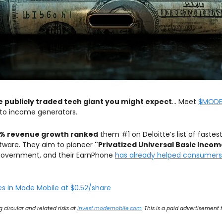
the publicly traded tech giant you might expect
… Meet 
$MOD
nto income generators.
1% revenue growth ranked
 them #1 on Deloitte’s list of fastes
tware. They aim to pioneer 
"Privatized Universal Basic Incom
government, and their EarnPhone 
has already helped consumers 
s in Mode Mobile at $0.52/share
 circular and related risks at 
invest.modemobile.com
. This is a paid advertisement 