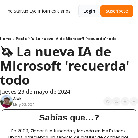
The Startup Eye
Informes diarios
Login
Suscríbete
Home
Posts
🦄 La nueva IA de Microsoft 'recuerda' todo
🦄 La nueva IA de 
Microsoft 'recuerda' 
todo
Jueves 23 de mayo de 2024
Alek .
May 23, 2024
Sabías que…?
En 2009, Zipcar fue fundada y lanzada en los Estados 
Unidos, ofreciendo un servicio de alquiler de coches por 