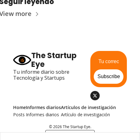
Seguir leyendo
View more
The Startup 
Eye
Tu informe diario sobre 
Subscribe
Tecnología y Startups
Home
Informes diarios
Artículos de investigación
Posts
Informes diarios
Artículo de investigación
© 2026 The Startup Eye.
Powered by beehiiv