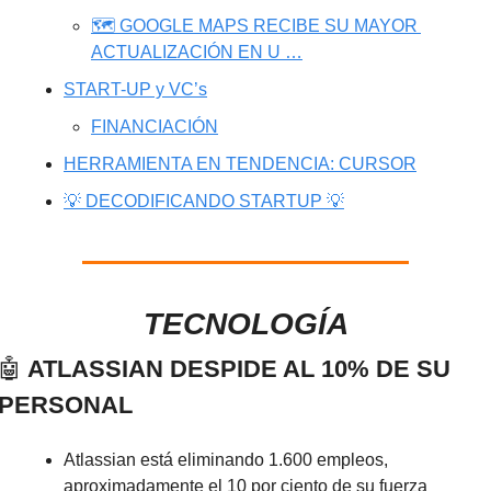
🗺️ GOOGLE MAPS RECIBE SU MAYOR 
ACTUALIZACIÓN EN U …
START-UP y VC’s
FINANCIACIÓN
HERRAMIENTA EN TENDENCIA: CURSOR
💡 DECODIFICANDO STARTUP 💡
TECNOLOGÍA
🤖
 ATLASSIAN DESPIDE AL 10% DE SU 
PERSONAL
Atlassian está eliminando 1.600 empleos, 
aproximadamente el 10 por ciento de su fuerza 