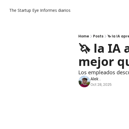
The Startup Eye
Informes diarios
Home
Posts
🦄 la IA ap
🦄 la IA
mejor qu
Los empleados descub
Alek .
Oct 28, 2025