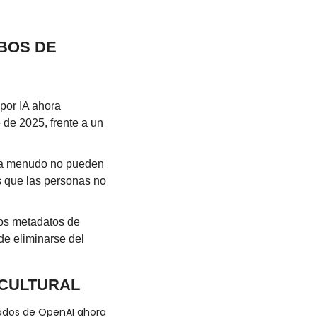
BOS DE 
or IA ahora 
e 2025, frente a un 
 a menudo no pueden 
s que las personas no 
os metadatos de 
e eliminarse del 
 CULTURAL
dos de OpenAI ahora 