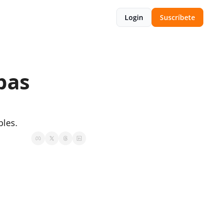
Login
Suscríbete
as 
bles.