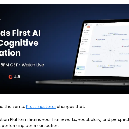
d the same. 
Pressmaster.ai
 changes that.
ation Platform learns your frameworks, vocabulary, and perspect
gh performing communication.