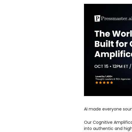
AI made everyone soun
Our Cognitive Amplific
into authentic and hi