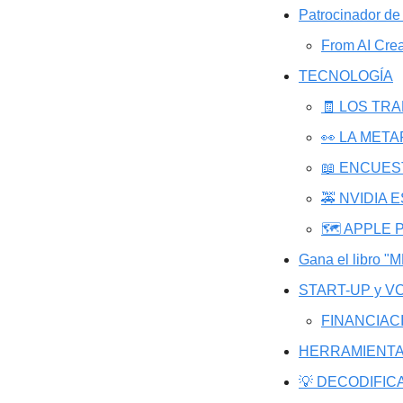
Patrocinador de
From AI Crea
TECNOLOGÍA
🧾 LOS TR
👀 LA MET
📖 ENCUEST
🚕 NVIDIA
🗺️ APPLE
Gana el libro "
START-UP y VC
FINANCIAC
HERRAMIENTA
💡 DECODIFIC