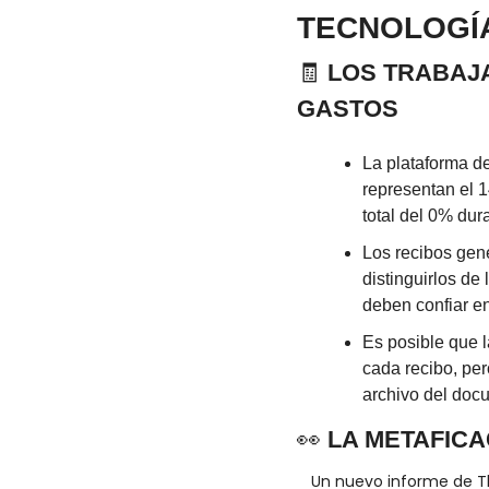
TECNOLOGÍ
🧾
 LOS TRABAJ
GASTOS
La plataforma d
representan el 
total del 0% dur
Los recibos gen
distinguirlos de
deben confiar en
Es posible que 
cada recibo, per
archivo del doc
👀
 LA METAFIC
Un nuevo informe de T