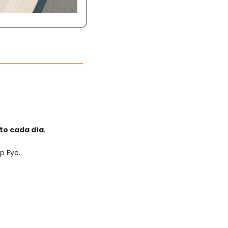
to cada día
.
p Eye.