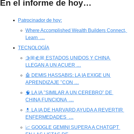
En el informe de hoy…
Patrocinador de hoy:
Where Accomplished Wealth Builders Connect, 
Learn  …
TECNOLOGÍA
🫱🏼‍🫲🏼 ESTADOS UNIDOS Y CHINA 
LLEGAN A UN ACUER …
🤖 DEMIS HASSABIS: LA IA EXIGE UN 
APRENDIZAJE "CON …
🧠 LA IA "SIMILAR A UN CEREBRO" DE 
CHINA FUNCIONA  …
💊 LA IA DE HARVARD AYUDA A REVERTIR 
ENFERMEDADES  …
📈 GOOGLE GEMINI SUPERA A CHATGPT 