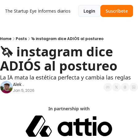
The Startup Eye
Informes diarios
Login
Suscríbete
Home
Posts
🦄 instagram dice ADIÓS al postureo
🦄 instagram dice 
ADIÓS al postureo
La IA mata la estética perfecta y cambia las reglas
Alek .
Jan 5, 2026
In partnership with