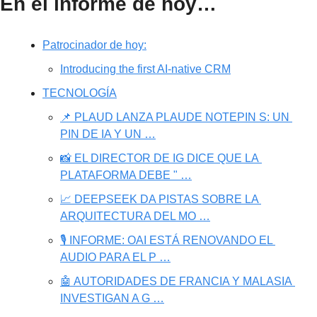
En el informe de hoy…
Patrocinador de hoy:
Introducing the first AI-native CRM
TECNOLOGÍA
📌 PLAUD LANZA PLAUDE NOTEPIN S: UN 
PIN DE IA Y UN …
📸 EL DIRECTOR DE IG DICE QUE LA 
PLATAFORMA DEBE " …
📈 DEEPSEEK DA PISTAS SOBRE LA 
ARQUITECTURA DEL MO …
🎙️ INFORME: OAI ESTÁ RENOVANDO EL 
AUDIO PARA EL P …
🤖 AUTORIDADES DE FRANCIA Y MALASIA 
INVESTIGAN A G …