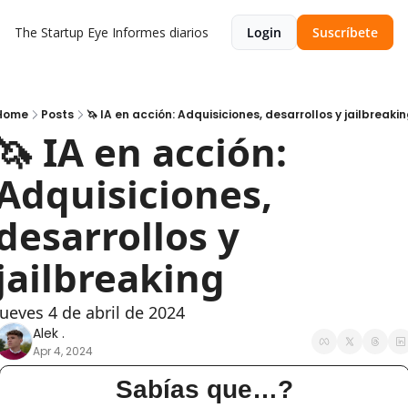
The Startup Eye
Informes diarios
Login
Suscríbete
Home
Posts
🦄 IA en acción: Adquisiciones, desarrollos y jailbreaki
🦄 IA en acción: 
Adquisiciones, 
desarrollos y 
jailbreaking
Jueves 4 de abril de 2024
Alek .
Apr 4, 2024
Sabías que…?