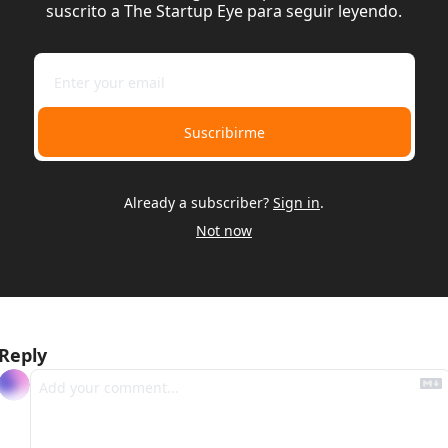
suscrito a The Startup Eye para seguir leyendo.
Suscribirme
Already a subscriber?
Sign in
.
Not now
Reply