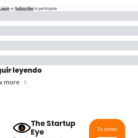
Login
or
Subscribe
to participate
uir leyendo
w more
The Startup 
Eye