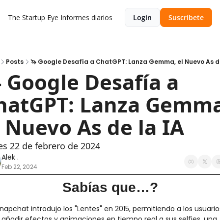
The Startup Eye
Informes diarios
Login
Suscríbete
Posts
🦄 Google Desafía a ChatGPT: Lanza Gemma, el Nuevo As de
 Google Desafía a 
hatGPT: Lanza Gemma,
l Nuevo As de la IA
es 22 de febrero de 2024
Alek .
Feb 22, 2024
Sabías que…?
napchat introdujo los "Lentes" en 2015, permitiendo a los usuarios
añadir efectos y animaciones en tiempo real a sus selfies, una 