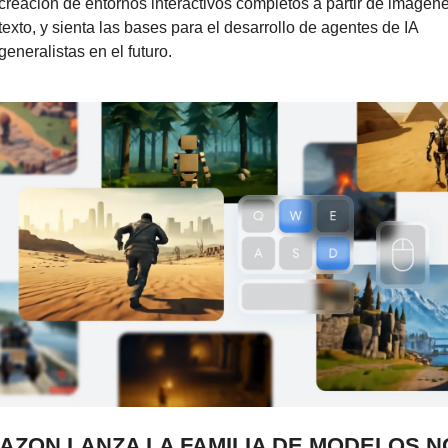
creación de entornos interactivos completos a partir de imágene
texto, y sienta las bases para el desarrollo de agentes de IA 
generalistas en el futuro.
AZON LANZA LA FAMILIA DE MODELOS N