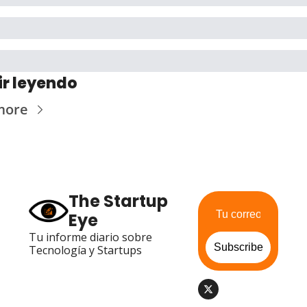
ir leyendo
more
The Startup 
Eye
Tu informe diario sobre 
Subscribe
Tecnología y Startups