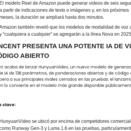
El modelo Reel de Amazon puede generar videos de seis segu
a partir de indicaciones de texto o imágenes y, en los próximos 
meses, la duración se ampliará hasta dos minutos.
Amazon también reveló que los modelos de modalidad de voz a
y “cualquiera a cualquier” se agregarán a la línea Nova en 2025
NCENT PRESENTA UNA POTENTE IA DE VI
ÓDIGO ABIERTO
t acaba de lanzar HunyuanVideo, un nuevo modelo de generaci
de IA de 13B parámetros, de ponderaciones abiertas y de código a
era a sus principales rivales cerrados en las pruebas; el lanzami
n lo convierte en el modelo más grande disponible públicament
.
 clave:
HunyuanVideo se ubicó por encima de competidores comercial
como Runway Gen-3 y Luma 1.6 en las pruebas, particularment