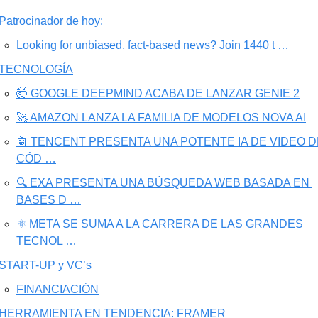
Patrocinador de hoy:
Looking for unbiased, fact-based news? Join 1440 t …
TECNOLOGÍA
🤯 GOOGLE DEEPMIND ACABA DE LANZAR GENIE 2
🚀 AMAZON LANZA LA FAMILIA DE MODELOS NOVA AI
🤖 TENCENT PRESENTA UNA POTENTE IA DE VIDEO DE
CÓD …
🔍 EXA PRESENTA UNA BÚSQUEDA WEB BASADA EN 
BASES D …
⚛️ META SE SUMA A LA CARRERA DE LAS GRANDES 
TECNOL …
START-UP y VC’s
FINANCIACIÓN
HERRAMIENTA EN TENDENCIA: FRAMER