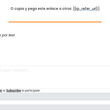
O copia y pega este enlace a otros: 
{{rp_refer_url}}
 por leer
in
or
Subscribe
to participate