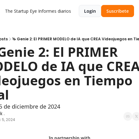
The Startup Eye
Informes diarios
Login
Suscríbete
osts
🦄 Genie 2: El PRIMER MODELO de IA que CREA Videojuegos en T
Genie 2: El PRIMER 
DELO de IA que CREA
deojuegos en Tiempo 
al
5 de diciembre de 2024
k .
 5, 2024
In partnership with