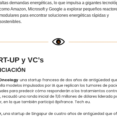
altas demandas energéticas, lo que impulsa a gigantes tecnológ
como Amazon, Microsoft y Google a explorar pequeños reactore
modulares para encontrar soluciones energéticas rápidas y 
sostenibles.
T-UP y VC’s
NCIACIÓN
Oncology  
una startup francesa de dos años de antigüedad que
olla modelos impulsados por IA que replican los tumores de paci
duales para predecir cómo responderán a los tratamientos contra 
 recaudó una ronda inicial de 11,6 millones de dólares liderada po
r, en la que también participó Bpifrance. Tech eu.
, 
una startup de Singapur de cuatro años de antigüedad que of