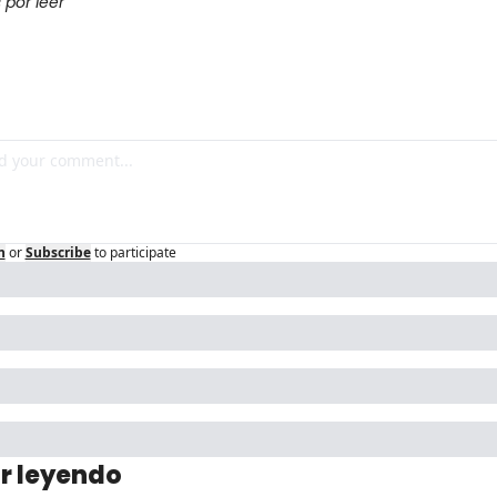
 por leer
n
or
Subscribe
to participate
r leyendo