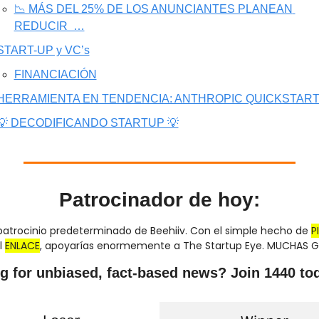
📉 MÁS DEL 25% DE LOS ANUNCIANTES PLANEAN 
REDUCIR  …
START-UP y VC’s
FINANCIACIÓN
HERRAMIENTA EN TENDENCIA: ANTHROPIC QUICKSTAR
💡 DECODIFICANDO STARTUP 💡
Patrocinador de hoy:
patrocinio predeterminado de Beehiiv. Con el simple hecho de 
P
 
ENLACE
, apoyarías enormemente a The Startup Eye. MUCHAS 
g for unbiased, fact-based news? Join 1440 to