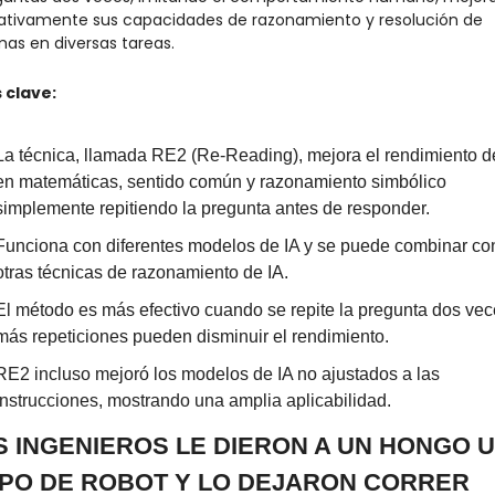
cativamente sus capacidades de razonamiento y resolución de 
as en diversas tareas.
 clave:
La técnica, llamada RE2 (Re-Reading), mejora el rendimiento de 
en matemáticas, sentido común y razonamiento simbólico 
simplemente repitiendo la pregunta antes de responder.
Funciona con diferentes modelos de IA y se puede combinar con
otras técnicas de razonamiento de IA.
El método es más efectivo cuando se repite la pregunta dos vece
más repeticiones pueden disminuir el rendimiento.
RE2 incluso mejoró los modelos de IA no ajustados a las 
instrucciones, mostrando una amplia aplicabilidad.
S INGENIEROS LE DIERON A UN HONGO U
PO DE ROBOT Y LO DEJARON CORRER 