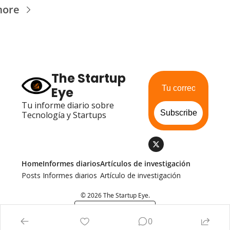
more
The Startup 
Eye
Tu informe diario sobre 
Subscribe
Tecnología y Startups
Home
Informes diarios
Artículos de investigación
Posts
Informes diarios
Artículo de investigación
© 2026 The Startup Eye.
Powered by beehiiv
0