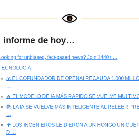
l informe de hoy…
Looking for unbiased, fact-based news? Join 1440 t …
TECNOLOGÍA
💰 EL COFUNDADOR DE OPENAI RECAUDA 1.000 MILLON
…
🔥 EL MODELO DE IA MÁS RÁPIDO SE VUELVE MULTIM
📚 LA IA SE VUELVE MÁS INTELIGENTE AL RELEER PRE
…
🍄 LOS INGENIEROS LE DIERON A UN HONGO UN CUER
D …