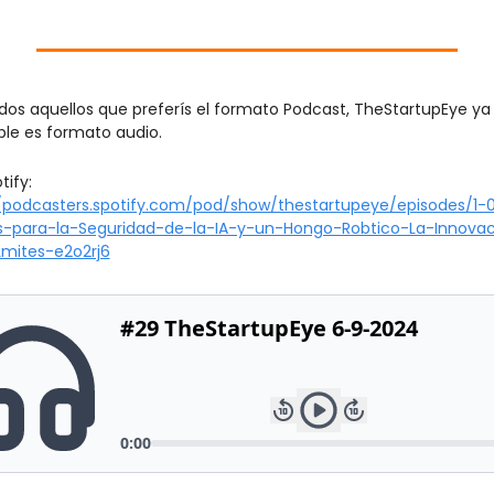
dos aquellos que preferís el formato Podcast, TheStartupEye ya 
ble es formato audio.
Link Spotify: 
//podcasters.spotify.com/pod/show/thestartupeye/episodes/1-
es-para-la-Seguridad-de-la-IA-y-un-Hongo-Robtico-La-Innova
Lmites-e2o2rj6