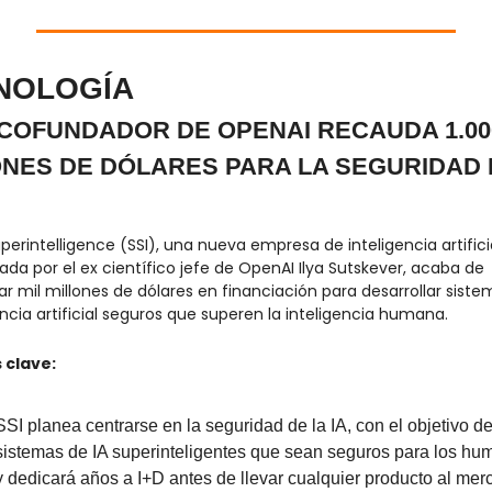
NOLOGÍA
 COFUNDADOR DE OPENAI RECAUDA 1.000
NES DE DÓLARES PARA LA SEGURIDAD D
perintelligence (SSI), una nueva empresa de inteligencia artificia
da por el ex científico jefe de OpenAI Ilya Sutskever, acaba de 
r mil millones de dólares en financiación para desarrollar siste
encia artificial seguros que superen la inteligencia humana.
 clave:
SSI planea centrarse en la seguridad de la IA, con el objetivo de 
sistemas de IA superinteligentes que sean seguros para los hu
y dedicará años a I+D antes de llevar cualquier producto al mer