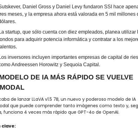
Sutskever, Daniel Gross y Daniel Levy fundaron SSI hace apena
tres meses, y la empresa ahora está valorada en 5 mil millones d
dólares.
La startup, que sólo cuenta con diez empleados, planea utilizar l
fondos para adquirir potencia informática y contratar a los mejore
talentos.
Los inversores incluyen importantes empresas de capital de ries
como Andreessen Horowitz y Sequoia Capital.
 MODELO DE IA MÁS RÁPIDO SE VUELVE 
IMODAL
aba de lanzar LLaVA v1.5 7B, un nuevo y poderoso modelo de IA 
odal que puede comprender tanto imágenes como texto y, segú
a, funciona 4 veces más rápido que GPT-4o de OpenAI.
 clave: