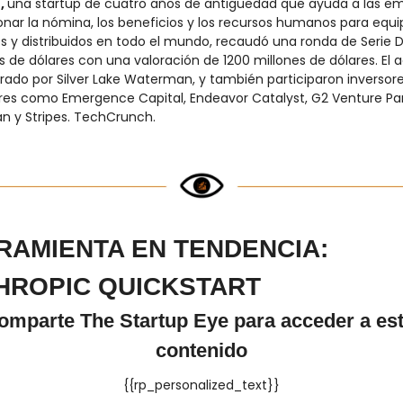
 
una startup de cuatro años de antigüedad que ayuda a las em
onar la nómina, los beneficios y los recursos humanos para equip
 y distribuidos en todo el mundo, recaudó una ronda de Serie D
s de dólares con una valoración de 1200 millones de dólares. El a
erado por Silver Lake Waterman, y también participaron inversore
res como Emergence Capital, Endeavor Catalyst, G2 Venture Part
n y Stripes. TechCrunch.
RAMIENTA EN TENDENCIA: 
HROPIC QUICKSTART
omparte The Startup Eye para acceder a est
contenido
{{rp_personalized_text}}