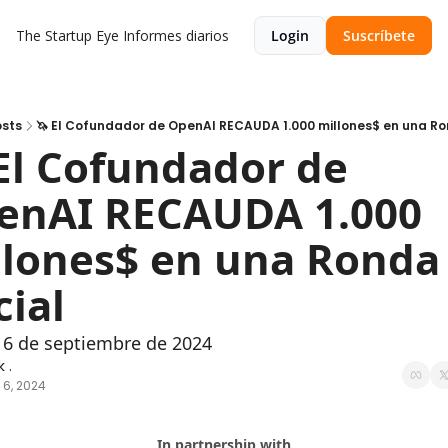
The Startup Eye
Informes diarios
Login
Suscríbete
sts
🦄 El Cofundador de OpenAI RECAUDA 1.000 millones$ en una Ron
El Cofundador de 
enAI RECAUDA 1.000 
llones$ en una Ronda 
cial
 6 de septiembre de 2024
 .
 6, 2024
In partnership with