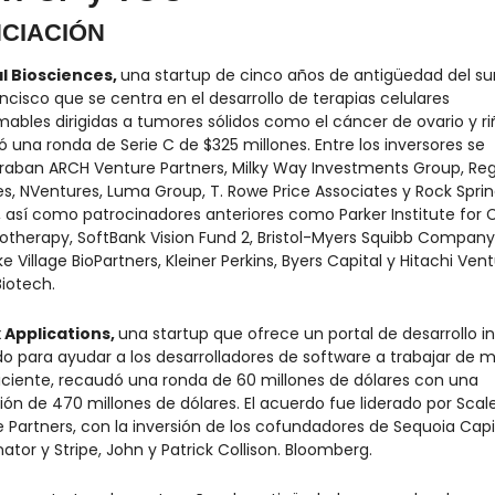
NCIACIÓN
l Biosciences, 
una startup de cinco años de antigüedad del sur
ncisco que se centra en el desarrollo de terapias celulares 
ables dirigidas a tumores sólidos como el cáncer de ovario y riñ
 una ronda de Serie C de $325 millones. Entre los inversores se 
aban ARCH Venture Partners, Milky Way Investments Group, Reg
s, NVentures, Luma Group, T. Rowe Price Associates y Rock Sprin
, así como patrocinadores anteriores como Parker Institute for 
herapy, SoftBank Vision Fund 2, Bristol-Myers Squibb Company,
e Village BioPartners, Kleiner Perkins, Byers Capital y Hitachi Ventu
Biotech.
 Applications, 
una startup que ofrece un portal de desarrollo in
o para ayudar a los desarrolladores de software a trabajar de m
ciente, recaudó una ronda de 60 millones de dólares con una 
ión de 470 millones de dólares. El acuerdo fue liderado por Scale
 Partners, con la inversión de los cofundadores de Sequoia Capita
tor y Stripe, John y Patrick Collison. Bloomberg.