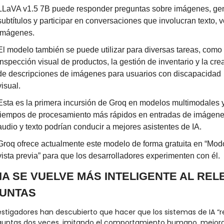
LLaVA v1.5 7B puede responder preguntas sobre imágenes, gen
subtítulos y participar en conversaciones que involucran texto, v
imágenes.
El modelo también se puede utilizar para diversas tareas, como l
inspección visual de productos, la gestión de inventario y la crea
de descripciones de imágenes para usuarios con discapacidad 
visual.
Esta es la primera incursión de Groq en modelos multimodales y
tiempos de procesamiento más rápidos en entradas de imágenes
audio y texto podrían conducir a mejores asistentes de IA.
Groq ofrece actualmente este modelo de forma gratuita en “Modo
vista previa” para que los desarrolladores experimenten con él.
 IA SE VUELVE MÁS INTELIGENTE AL RELE
UNTAS
estigadores han descubierto que hacer que los sistemas de IA “re
eguntas dos veces, imitando el comportamiento humano, mejora