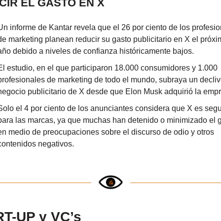
CIR EL GASTO EN X
Un informe de Kantar revela que el 26 por ciento de los profesio
de marketing planean reducir su gasto publicitario en X el próxi
año debido a niveles de confianza históricamente bajos.
El estudio, en el que participaron 18.000 consumidores y 1.000 
profesionales de marketing de todo el mundo, subraya un declive
negocio publicitario de X desde que Elon Musk adquirió la emp
Solo el 4 por ciento de los anunciantes considera que X es segu
para las marcas, ya que muchas han detenido o minimizado el g
en medio de preocupaciones sobre el discurso de odio y otros 
contenidos negativos.
T-UP y VC’s