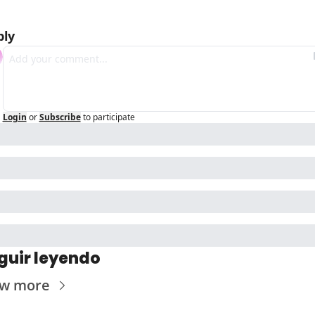
ply
Login
or
Subscribe
to participate
guir leyendo
ew more