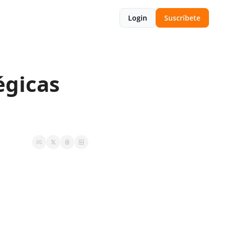
Login
Suscríbete
́gicas 