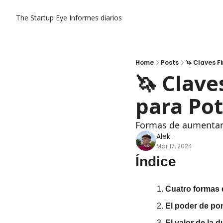
The Startup Eye
Informes diarios
Home
Posts
🦄 Claves F
🦄 Claves
para Pot
Formas de aumentar 
Alek .
Mar 17, 2024
Índice
Cuatro formas 
El poder de po
El valor de la d