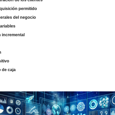
quisición permitido
erales del negocio
variables
 incremental
n
itivo
o de caja