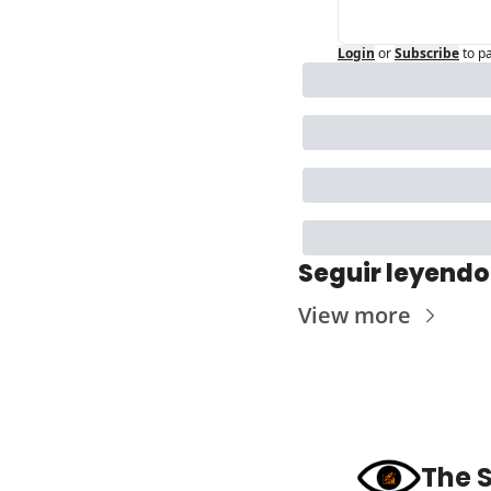
Login
or
Subscribe
to p
Seguir leyendo
View more
The S