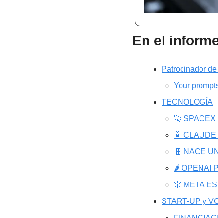
En el inform
Patrocinador de
Your prompts
TECNOLOGÍA
🚀 SPACEX
🤖 CLAUDE
🧬 NACE U
🌶️ OPENA
🎲 META E
START-UP y VC
FINANCIAC