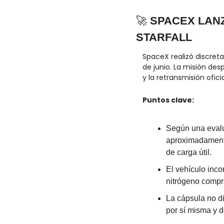
🚀
 SPACEX LAN
STARFALL
SpaceX realizó discret
de junio. La misión de
y la retransmisión ofi
Puntos clave:
Según una evalua
aproximadamente 
de carga útil.
El vehículo inco
nitrógeno compri
La cápsula no di
por sí misma y 