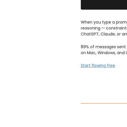
When you type a promp
reasoning — constraints
ChatGPT, Claude, or any
89% of messages sent wi
on Mac, Windows, and 
Start flowing free