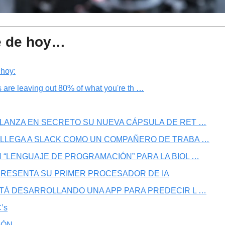
e de hoy…
 hoy:
 are leaving out 80% of what you're th …
 LANZA EN SECRETO SU NUEVA CÁPSULA DE RET …
 LLEGA A SLACK COMO UN COMPAÑERO DE TRABA …
N “LENGUAJE DE PROGRAMACIÓN” PARA LA BIOL …
I PRESENTA SU PRIMER PROCESADOR DE IA
STÁ DESARROLLANDO UNA APP PARA PREDECIR L …
’s
IÓN