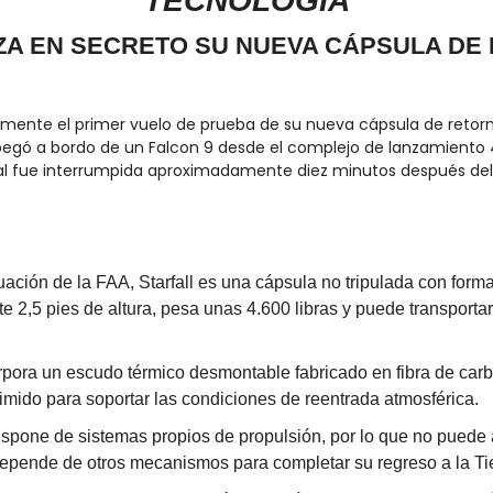
TECNOLOGÍA
ZA EN SECRETO SU NUEVA CÁPSULA DE 
amente el primer vuelo de prueba de su nueva cápsula de retorno 
spegó a bordo de un Falcon 9 desde el complejo de lanzamiento 
cial fue interrumpida aproximadamente diez minutos después de
ción de la FAA, Starfall es una cápsula no tripulada con forma
2,5 pies de altura, pesa unas 4.600 libras y puede transportar 
rpora un escudo térmico desmontable fabricado en fibra de carb
mido para soportar las condiciones de reentrada atmosférica.
spone de sistemas propios de propulsión, por lo que no puede a
depende de otros mecanismos para completar su regreso a la Tie