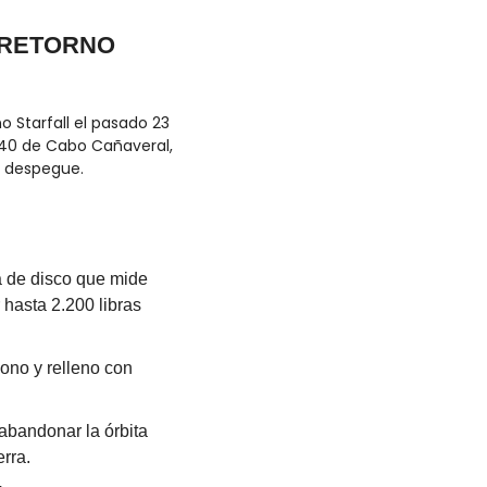
RETORNO 
Starfall el pasado 23 
40 de Cabo Cañaveral, 
l despegue.
 de disco que mide 
hasta 2.200 libras 
ono y relleno con 
bandonar la órbita 
rra.