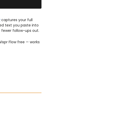
w
 captures your full 
d text you paste into 
 fewer follow-ups out.
ispr Flow free — works 