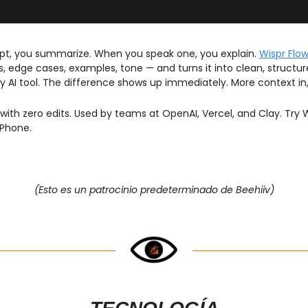
t, you summarize. When you speak one, you explain. 
Wispr Flo
, edge cases, examples, tone — and turns it into clean, structure
 AI tool. The difference shows up immediately. More context in,
th zero edits. Used by teams at OpenAI, Vercel, and Clay. Try W
iPhone.
(Esto es un patrocinio predeterminado de Beehiiv)