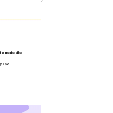
to cada día
.
p Eye.