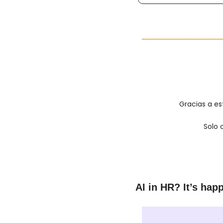
Gracias a est
Solo 
AI in HR? It’s hap