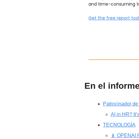
and time-consuming tr
Get the free report tod
En el inform
Patrocinador de
AI in HR? It
TECNOLOGÍA
📱 OPENAI 