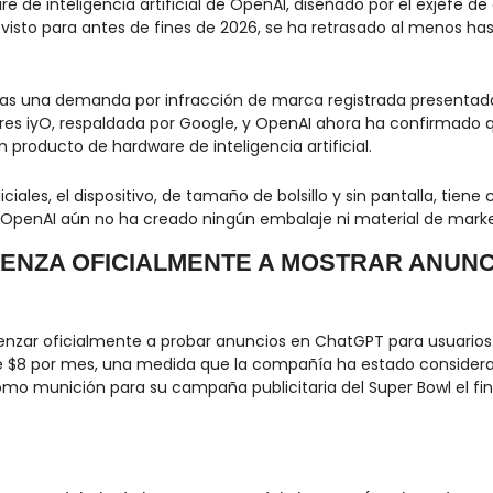
re de inteligencia artificial de OpenAI, diseñado por el exjefe de
evisto para antes de fines de 2026, se ha retrasado al menos has
tras una demanda por infracción de marca registrada presentada
es iyO, respaldada por Google, y OpenAI ahora ha confirmado que
 producto de hardware de inteligencia artificial.
ales, el dispositivo, de tamaño de bolsillo y sin pantalla, tien
 OpenAI aún no ha creado ningún embalaje ni material de market
IENZA OFICIALMENTE A MOSTRAR ANUNCI
ar oficialmente a probar anuncios en ChatGPT para usuarios de
de $8 por mes, una medida que la compañía ha estado consider
como munición para su campaña publicitaria del Super Bowl el f