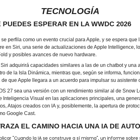
TECNOLOGÍA
E PUEDES ESPERAR EN LA WWDC 2026
 perfila como un evento crucial para Apple, y se espera que l
tre en Siri, una serie de actualizaciones de Apple Intelligence, 
Fold y posibles avances de nuevo hardware.
iri adquirirá capacidades similares a las de un chatbot y una 
tro de la Isla Dinámica, mientras que, según se informa, funcion
e que Apple llegara a un acuerdo para impulsar su asistente co
OS 27 sea una versión con un rendimiento similar al de Snow L
 Inteligencia Visual en las aplicaciones principales, una gene
s, Atajos creados con IA y, posiblemente, la apertura de protoc
mo Google Cast.
TRAZA EL CAMINO HACIA UNA IA DE AUT
licar "Cuando la IA se construye a sí misma", un informe sobre 