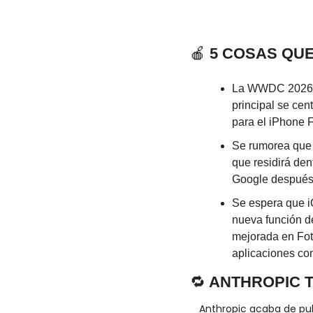
🍎
 5 COSAS QU
La WWDC 2026 se
principal se cen
para el iPhone 
Se rumorea que S
que residirá den
Google después d
Se espera que i
nueva función de
mejorada en Foto
aplicaciones co
🔁
 ANTHROPIC 
Anthropic acaba de pub