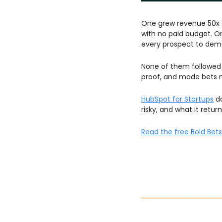
One grew revenue 50x af
with no paid budget. O
every prospect to demo
None of them followed 
proof, and made bets 
HubSpot for Startups
 d
risky, and what it retur
Read the free Bold Bet