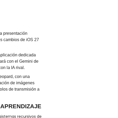
a presentación 
los cambios de iOS 27 
aplicación dedicada 
ará con el Gemini de 
n la IA rival.
eopard, con una 
ración de imágenes 
olos de transmisión a 
OAPRENDIZAJE
sistemas recursivos de 