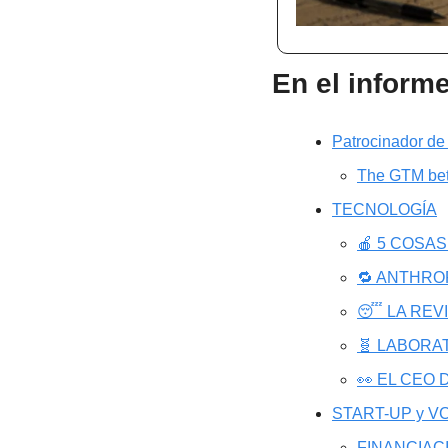
En el inform
Patrocinador de
The GTM bets
TECNOLOGÍA
🍎 5 COSA
🔁 ANTHRO
😴 LA REV
🧬 LABORA
👀 EL CEO
START-UP y VC
FINANCIAC