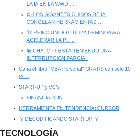
LA IA EN LA WWD …
✏️ LOS GIGANTES CHINOS DE IA 
CONGELAN HERRAMIENTAS …
🏗️ REINO UNIDO UTILIZA GEMINI PARA 
ACELERAR LA PL …
🛠️ CHATGPT ESTÁ TENIENDO UNA 
INTERRUPCIÓN PARCIAL
Gana el libro "MBA Personal" GRATIS con solo 10 
re …
START-UP y VC’s
FINANCIACIÓN
HERRAMIENTA EN TENDENCIA: CURSOR
💡 DECODIFICANDO STARTUP 💡
TECNOLOGÍA