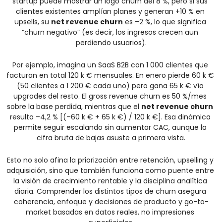
startup puede mostrar un logo churn del 8 %, pero si sus 
clientes existentes amplían planes y generan +10 % en 
upsells, su 
net revenue churn
 es –2 %, lo que significa 
“churn negativo” (es decir, los ingresos crecen aun 
perdiendo usuarios).
Por ejemplo, imagina un SaaS B2B con 1 000 clientes que 
facturan en total 120 k € mensuales. En enero pierde 60 k € 
(50 clientes a 1 200 € cada uno) pero gana 65 k € vía 
upgrades del resto. El gross revenue churn es 50 %/mes 
sobre la base perdida, mientras que el 
net revenue churn
resulta –4,2 % [(–60 k € + 65 k €) / 120 k €]. Esa dinámica 
permite seguir escalando sin aumentar CAC, aunque la 
cifra bruta de bajas asuste a primera vista.
Esto no solo afina la priorización entre retención, upselling y 
adquisición, sino que también funciona como puente entre 
la visión de crecimiento rentable y la disciplina analítica 
diaria. Comprender los distintos tipos de churn asegura 
coherencia, enfoque y decisiones de producto y go-to-
market basadas en datos reales, no impresiones 