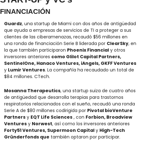
FINANCIACIÓN
Guardz
, una startup de Miami con dos años de antigüedad 
que ayuda a empresas de servicios de TI a proteger a sus 
clientes de las ciberamenazas, recaudó $56 millones en 
una ronda de financiación Serie B liderada por 
ClearSky
, en 
la que también participaron 
Phoenix Financial
 y otros 
inversores anteriores 
como Glilot Capital Partners, 
SentinelOne, Hanaco Ventures, iAngels, GKFF Ventures
y 
Lumir Ventures
. La compañía ha recaudado un total de 
$84 millones. CTech.
Mosanna Therapeutics
, una startup suiza de cuatro años 
de antigüedad que desarrolla terapias para trastornos 
respiratorios relacionados con el sueño, recaudó una ronda 
Serie A de $80 millones codirigida por 
Pivotal bioVenture 
Partners
 y 
EQT Life Sciences
 , con 
Forbion, Broadview 
Ventures
 y 
Norwest
, así como los inversores anteriores 
Forty51 Ventures, Supermoon Capital
 y 
High-Tech 
Gründerfonds que
 también optaron por participar. 