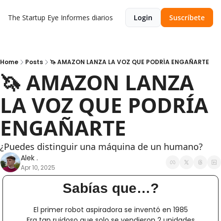
The Startup Eye
Informes diarios
Login
Suscríbete
Home
Posts
🦄 AMAZON LANZA LA VOZ QUE PODRÍA ENGAÑARTE
🦄 AMAZON LANZA 
LA VOZ QUE PODRÍA 
ENGAÑARTE
¿Puedes distinguir una máquina de un humano?
Alek .
Apr 10, 2025
Sabías que…?
El primer robot aspiradora se inventó en 1985
Era tan ruidoso que solo se vendieron 2 unidades