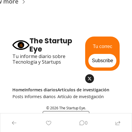
w more
The Startup 
Eye
Tu informe diario sobre 
Subscribe
Tecnología y Startups
Home
Informes diarios
Artículos de investigación
Posts
Informes diarios
Artículo de investigación
© 2026 The Startup Eye.
Powered by beehiiv
0